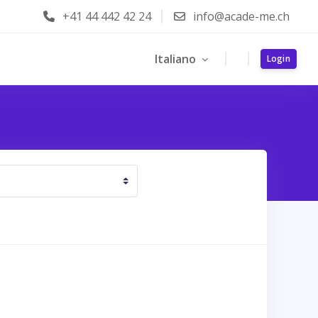
+41 44 442 42 24
info@acade-me.ch
Italiano
Login